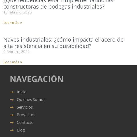
¿Qué tendencias están implementando las
constructoras de bodegas industriales?
13 febrero, 2026
Leer más »
Naves industriales: ¿cómo impacta el acero de
alta resistencia en su durabilidad?
6 febrero, 2026
Leer más »
NAVEGACIÓN
Inicio
Quienes Somos
Servicios
Proyectos
Contacto
Blog