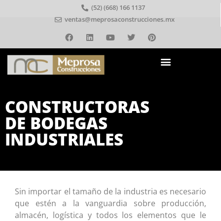
(52) (668) 166 1137
ventas@meprosaconstrucciones.mx
CONSTRUCTORAS
DE BODEGAS
INDUSTRIALES
Sin importar el tamaño de la industria es necesario
que estén a la vanguardia sobre producción,
almacén, logística y todos los elementos que le