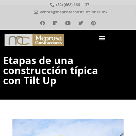
(52) (668) 166 1137
ventas@meprosaconstrucciones.mx
Etapas de una
construcción típica
con Tilt Up