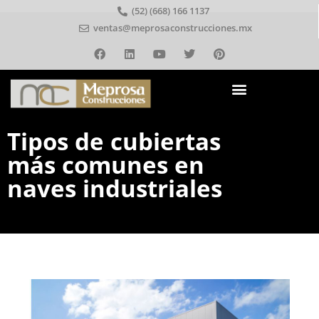
(52) (668) 166 1137
ventas@meprosaconstrucciones.mx
Tipos de cubiertas
más comunes en
naves industriales