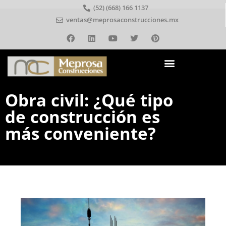
(52) (668) 166 1137
ventas@meprosaconstrucciones.mx
Obra civil: ¿Qué tipo
de construcción es
más conveniente?