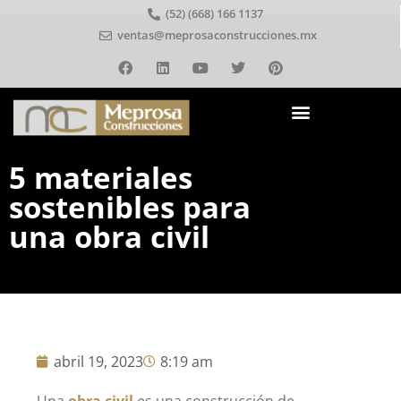
(52) (668) 166 1137
ventas@meprosaconstrucciones.mx
5 materiales
sostenibles para
una obra civil
abril 19, 2023
8:19 am
Una
obra civil
es una construcción de