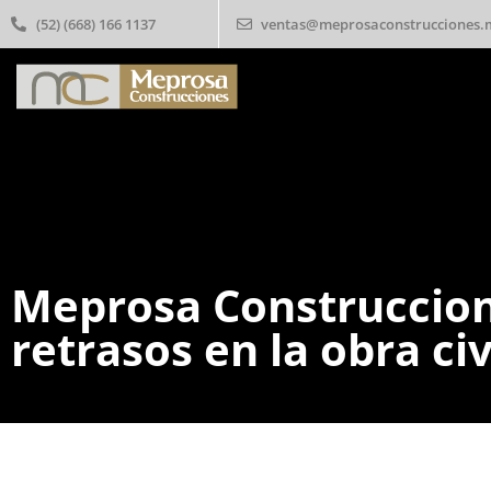
(52) (668) 166 1137
ventas@meprosaconstrucciones.
Meprosa Construccion
retrasos en la obra civ