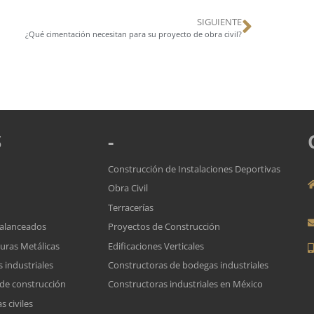
SIGUIENTE
¿Qué cimentación necesitan para su proyecto de obra civil?
S
-
Construcción de Instalaciones Deportivas
Obra Civil
Terracerías
Balanceados
Proyectos de Construcción
turas Metálicas
Edificaciones Verticales
 industriales
Constructoras de bodegas industriales
 de construcción
Constructoras industriales en México
 civiles