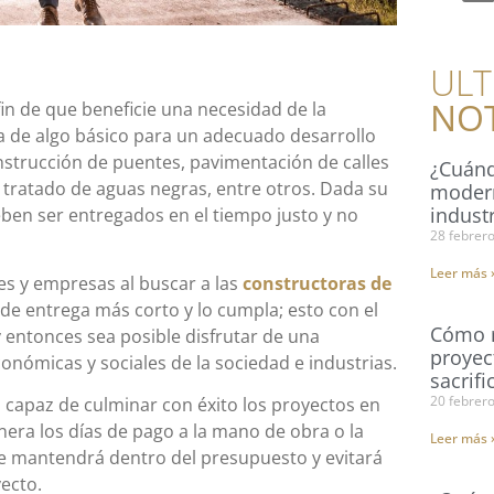
ULT
NOT
fin de que beneficie una necesidad de la
a de algo básico para un adecuado desarrollo
onstrucción de puentes, pavimentación de calles
¿Cuánd
 tratado de aguas negras, entre otros. Dada su
modern
industr
eben ser entregados en el tiempo justo y no
28 febrer
Leer más 
es y empresas al buscar a las
constructoras de
de entrega más corto y lo cumpla; esto con el
Cómo r
y entonces sea posible disfrutar de una
proyec
conómicas y sociales de la sociedad e industrias.
sacrifi
20 febrer
 capaz de culminar con éxito los proyectos en
nera los días de pago a la mano de obra o la
Leer más 
se mantendrá dentro del presupuesto y evitará
ecto.