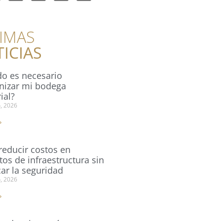
IMAS
ICIAS
o es necesario
izar mi bodega
ial?
o, 2026
»
educir costos en
tos de infraestructura sin
car la seguridad
o, 2026
»