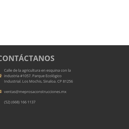
CONTÁCTANOS
Calle de la agricultura en esquina con la
industria #1057. Parque Ecológico
Industrial. Los Mochis, Sinaloa. CP 81256
ventas@meprosaconstrucciones.mx
(52) (668) 166 1137