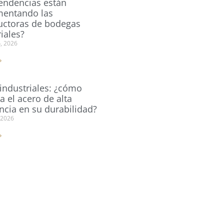
endencias están
entando las
uctoras de bodegas
iales?
o, 2026
»
industriales: ¿cómo
a el acero de alta
encia en su durabilidad?
 2026
»