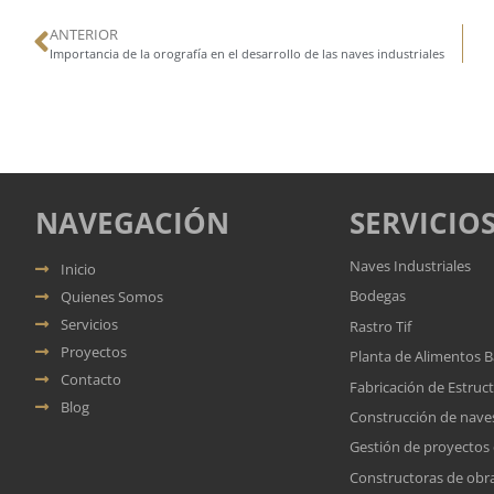
ANTERIOR
Importancia de la orografía en el desarrollo de las naves industriales
NAVEGACIÓN
SERVICIO
Naves Industriales
Inicio
Bodegas
Quienes Somos
Servicios
Rastro Tif
Proyectos
Planta de Alimentos 
Contacto
Fabricación de Estruc
Blog
Construcción de naves
Gestión de proyectos
Constructoras de obras