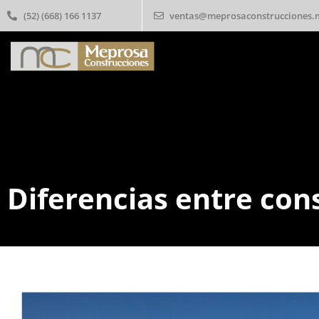
(52) (668) 166 1137
ventas@meprosaconstrucciones.
Diferencias entre cons