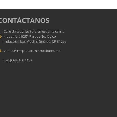
CONTÁCTANOS
Calle de la agricultura en esquina con la
industria #1057. Parque Ecológico
Industrial. Los Mochis, Sinaloa. CP 81256
ventas@meprosaconstrucciones.mx
(52) (668) 166 1137