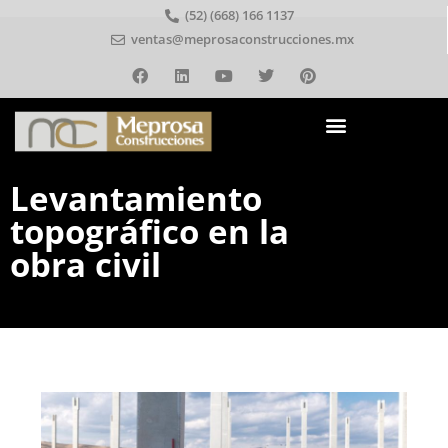
(52) (668) 166 1137
ventas@meprosaconstrucciones.mx
Levantamiento
topográfico en la
obra civil