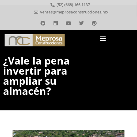
(52) (668) 166 1137
ventas@meprosaconstrucciones.mx
¿Vale la pena
invertir para
ampliar su
almacén?