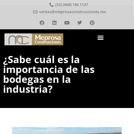
(52) (668) 166 1137
ventas@meprosaconstrucciones.mx
¿Sabe cuál es la
importancia de las
bodegas en la
industria?