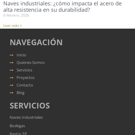
Naves industriales: ¿cómo impacta el acero de
alta resistencia en su durabilidad?
6 febrero, 2026
Leer más »
NAVEGACIÓN
Inicio
Quienes Somos
Servicios
Proyectos
Contacto
Blog
SERVICIOS
Naves Industriales
Bodegas
Rastro Tif