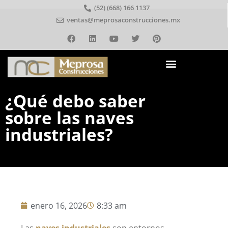
(52) (668) 166 1137
ventas@meprosaconstrucciones.mx
¿Qué debo saber
sobre las naves
industriales?
enero 16, 2026
8:33 am
Las
naves industriales
son entornos