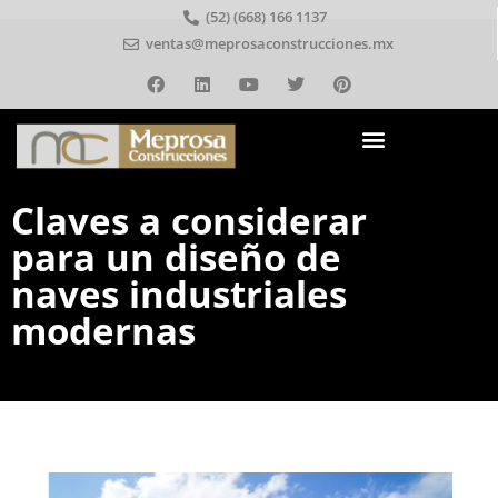
(52) (668) 166 1137
ventas@meprosaconstrucciones.mx
Claves a considerar
para un diseño de
naves industriales
modernas