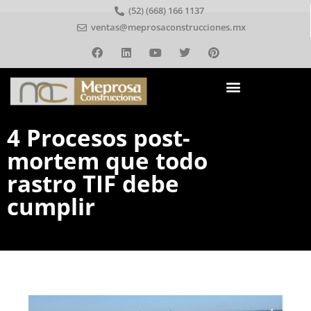
(52) (668) 166 1137
ventas@meprosaconstrucciones.mx
4 Procesos post-
mortem que todo
rastro TIF debe
cumplir