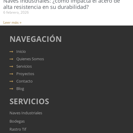
Naves industriales: ¿cómo impacta el acero de
alta resistencia en su durabilidad?
6 febrero, 2026
Leer más »
NAVEGACIÓN
Inicio
Quienes Somos
Servicios
Proyectos
Contacto
Blog
SERVICIOS
Naves Industriales
Bodegas
Rastro Tif