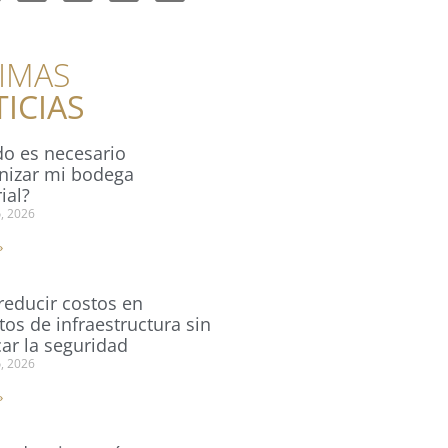
IMAS
ICIAS
o es necesario
izar mi bodega
ial?
o, 2026
»
educir costos en
tos de infraestructura sin
car la seguridad
o, 2026
»