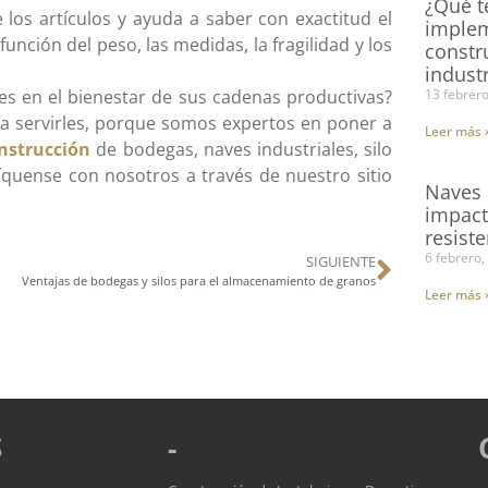
¿Qué t
 los artículos y ayuda a saber con exactitud el
implem
ción del peso, las medidas, la fragilidad y los
constr
industr
es en el bienestar de sus cadenas productivas?
13 febrer
a servirles, porque somos expertos en poner a
Leer más 
nstrucción
de bodegas, naves industriales, silo
íquense con nosotros a través de nuestro sitio
Naves 
impact
resist
6 febrero,
SIGUIENTE
Ventajas de bodegas y silos para el almacenamiento de granos
Leer más 
S
-