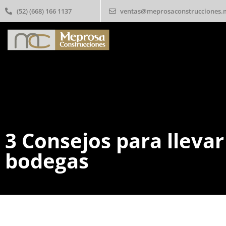
(52) (668) 166 1137
ventas@meprosaconstrucciones.
3 Consejos para llevar
bodegas