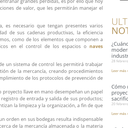
 entrañar grandes pérdidas, es por ello que hoy
ones de valor, que les permitirán manejar el
ULT
a, es necesario que tengan presentes varios
NOT
ad de sus cadenas productivas, la eficiencia
insumos, como de los elementos que componen a
¿Cuánd
icos en el control de los espacios o
naves
modern
industr
28 febrer
e un sistema de control les permitirá trabajar
stión de la mercancía, creando procedimientos
Leer más 
umplimiento de los protocolos de prevención de
Cómo r
ro proyecto llave en mano desempeñan un papel
proyec
sacrifi
 registro de entrada y salida de sus productos;
20 febrer
tizan la limpieza y la organización, a fin de que
Leer más 
un orden en sus bodegas resulta indispensable
cerca de la mercancía almacenada o la materia