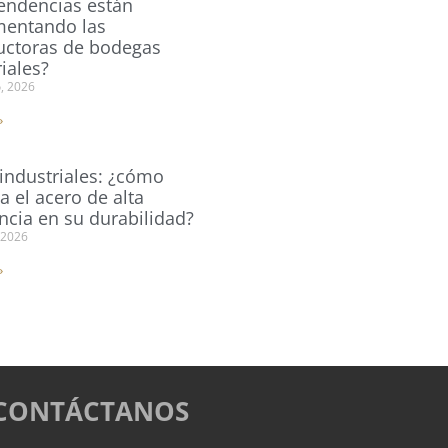
endencias están
entando las
uctoras de bodegas
iales?
o, 2026
»
industriales: ¿cómo
a el acero de alta
encia en su durabilidad?
 2026
»
CONTÁCTANOS